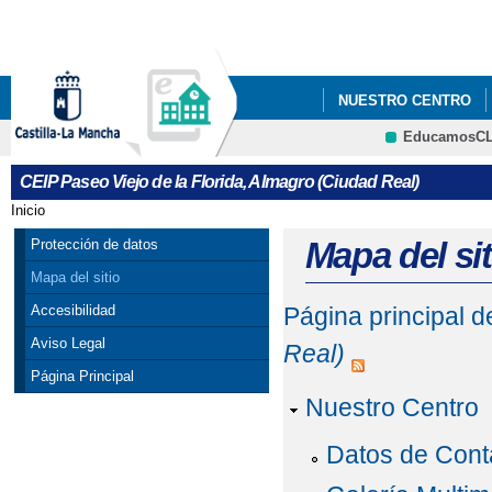
Pa
co
pri
NUESTRO CENTRO
EducamosC
COMEDOR
RESID
CRFP
CEIP Paseo Viejo de la Florida, Almagro (Ciudad Real)
Inicio
Se encuentra usted aquí
Mapa del sit
Protección de datos
Mapa del sitio
Accesibilidad
Página principal 
Aviso Legal
Real)
Página Principal
Nuestro Centro
Datos de Cont