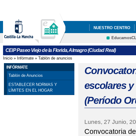
Pa
co
pri
NUESTRO CENTRO
EducamosC
COMEDOR
RESID
CRFP
CEIP Paseo Viejo de la Florida, Almagro (Ciudad Real)
Inicio
»
Infórmate
»
Tablón de anuncios
Se encuentra usted aquí
INFÓRMATE
Convocator
Tablón de Anuncios
escolares y
ESTABLECER NORMAS Y
LÍMITES EN EL HOGAR
(Período Or
Lunes, 27 Junio, 2
Convocatoria de