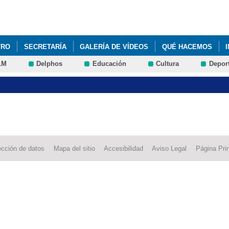
Pasar al
contenido
principal
TRO
SECRETARÍA
GALERÍA DE VÍDEOS
QUÉ HACEMOS
LM
Delphos
Educación
Cultura
Depor
ección de datos
Mapa del sitio
Accesibilidad
Aviso Legal
Página Prin