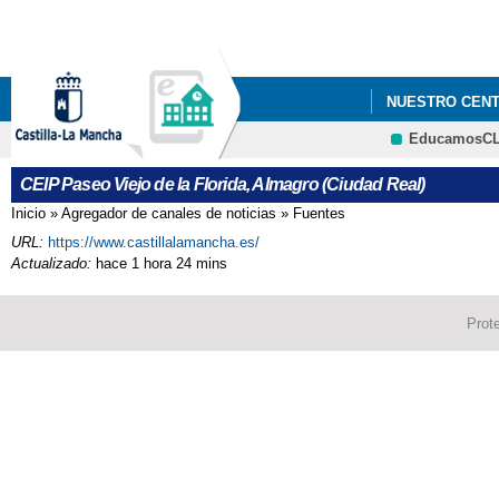
NUESTRO CEN
EducamosC
CEIP Paseo Viejo de la Florida, Almagro (Ciudad Real)
Inicio
»
Agregador de canales de noticias
»
Fuentes
Se encuentra usted aquí
URL:
https://www.castillalamancha.es/
Actualizado:
hace 1 hora 24 mins
Prot