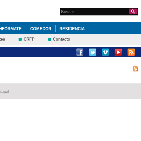
Search this site
Formulario de
búsqueda
INFÓRMATE
COMEDOR
RESIDENCIA
tes
CRFP
Contacto
cipal